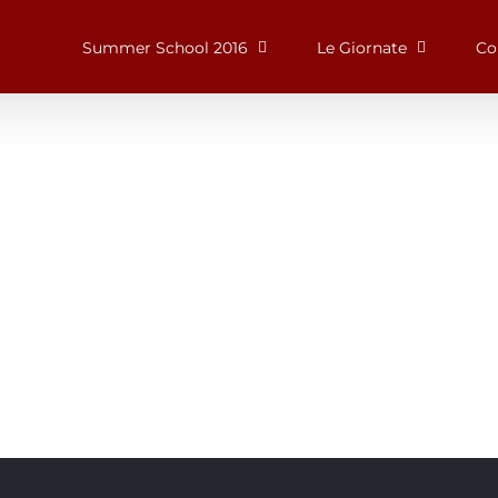
Summer School 2016
Le Giornate
Co
Singapore Skyrise
West Shinjuku