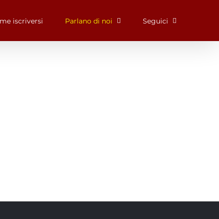
me iscriversi
Parlano di noi
Seguici
St Lucia Sunsets
Manchester Airport